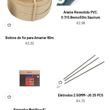
Arame Revestido PVC,
0.7/0.9mmx50m Saurium
Preço promocional
€2,98
Bobine de fio para Amarrar 90m
Preço promocional
€3,30
Elétrodos 2.50MM- JG 25 PCS
Preço promocional
€4,70
Raspador Metálico 6"