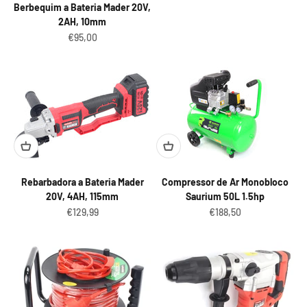
Berbequim a Bateria Mader 20V,
2AH, 10mm
Preço promocional
€95,00
Rebarbadora a Bateria Mader
Compressor de Ar Monobloco
20V, 4AH, 115mm
Saurium 50L 1.5hp
Preço promocional
Preço promocional
€129,99
€188,50