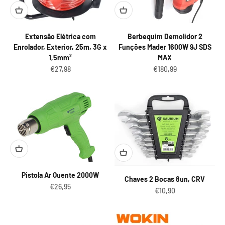
Extensão Elétrica com
Berbequim Demolidor 2
Enrolador, Exterior, 25m, 3G x
Funções Mader 1600W 9J SDS
1,5mm²
MAX
Preço promocional
Preço promocional
€27,98
€180,99
Pistola Ar Quente 2000W
Chaves 2 Bocas 8un, CRV
Preço promocional
€26,95
Preço promocional
€10,90