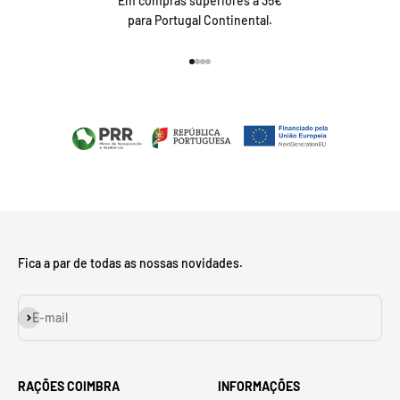
Em compras superiores a 35€
para Portugal Continental.
Ir para item 1
Ir para item 2
Ir para item 3
Ir para item 4
Fica a par de todas as nossas novidades.
Assinar
E-mail
RAÇÕES COIMBRA
INFORMAÇÕES