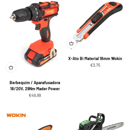
X-Ato Bi Material 18mm Wokin
Preço promocional
€3,75
Berbequim / Aparafusadora
18/20V, 29Nm Mader Power
Preço promocional
€49,99