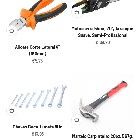
Motosserra 55cc, 20", Arranque
Suave, Semi-Profissional
Preço promocional
€169,90
Alicate Corte Lateral 6"
(160mm)
Preço promocional
€5,75
Chaves Boca-Luneta 8Un
Preço promocional
€13,95
Martelo Carpinteiro 20oz, 567g,