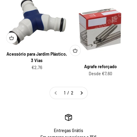
Acessório para Jardim Plástico,
3 Vias
Agrafe reforçado
Preço promocional
€2,76
Preço promocional
Desde €7,60
1 / 2
Entregas Grátis