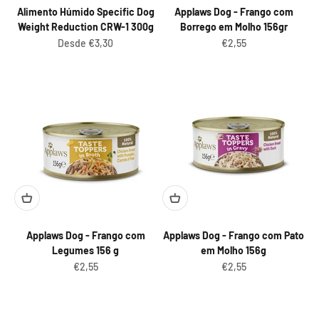
Alimento Húmido Specific Dog
Applaws Dog - Frango com
Weight Reduction CRW-1 300g
Borrego em Molho 156gr
Preço promocional
Preço promocional
Desde €3,30
€2,55
Applaws Dog - Frango com
Applaws Dog - Frango com Pato
Legumes 156 g
em Molho 156g
Preço promocional
Preço promocional
€2,55
€2,55