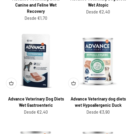
Canine and Feline Wet
Wet Atopic
Recovery
Preço promocional
Desde €2,40
Preço promocional
Desde €1,70
Advance Veterinary Dog Diets
Advance Veterinary dog diets
Wet Gastroenteric
wet Hypoallergenic Duck
Preço promocional
Preço promocional
Desde €2,40
Desde €3,90