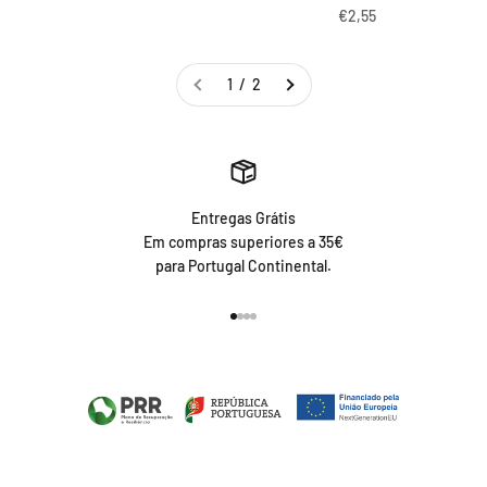
Preço promocional
€2,55
1 / 2
Entregas Grátis
Em compras superiores a 35€
para Portugal Continental.
Ir para item 1
Ir para item 2
Ir para item 3
Ir para item 4