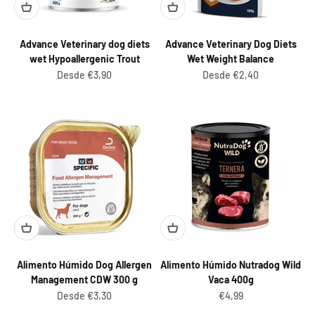
Advance Veterinary dog diets
Advance Veterinary Dog Diets
wet Hypoallergenic Trout
Wet Weight Balance
Preço promocional
Preço promocional
Desde €3,90
Desde €2,40
Alimento Húmido Dog Allergen
Alimento Húmido Nutradog Wild
Management CDW 300 g
Vaca 400g
Preço promocional
Preço promocional
Desde €3,30
€4,99