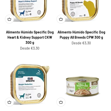
Alimento Húmido Specific Dog
Alimento Húmido Specific Dog
Heart & Kidney Support CKW
Puppy All Breeds CPW 300 g
300 g
Preço promocional
Desde €3,30
Preço promocional
Desde €3,30