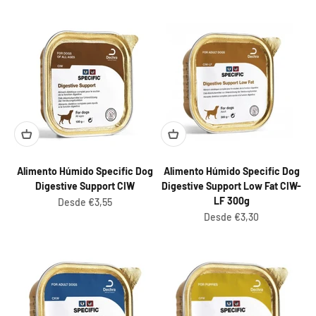
Alimento Húmido Specific Dog
Alimento Húmido Specific Dog
Digestive Support CIW
Digestive Support Low Fat CIW-
LF 300g
Preço promocional
Desde €3,55
Preço promocional
Desde €3,30