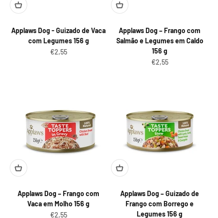
Applaws Dog - Guizado de Vaca
Applaws Dog – Frango com
com Legumes 156 g
Salmão e Legumes em Caldo
156 g
Preço promocional
€2,55
Preço promocional
€2,55
Applaws Dog – Frango com
Applaws Dog – Guizado de
Vaca em Molho 156 g
Frango com Borrego e
Legumes 156 g
Preço promocional
€2,55