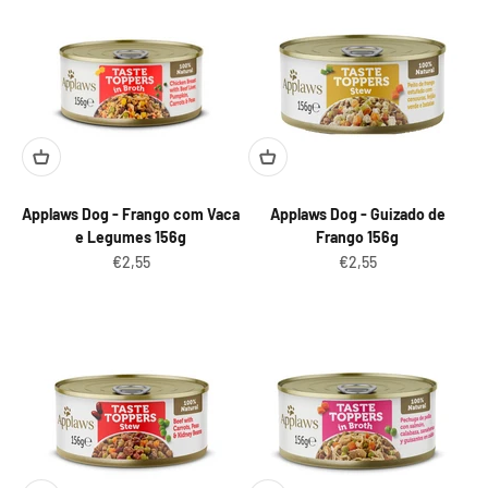
Applaws Dog - Frango com Vaca
Applaws Dog - Guizado de
e Legumes 156g
Frango 156g
Preço promocional
Preço promocional
€2,55
€2,55